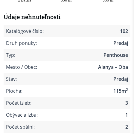
2 Baths
350 m
300 m
Údaje nehnuteľnosti
Katalógové číslo:
102
Druh ponuky:
Predaj
Typ:
Penthouse
Mesto / Obec:
Alanya – Oba
Stav:
Predaj
2
Plocha:
115m
Počet izieb:
3
Obývacia izba:
1
Počet spální:
2