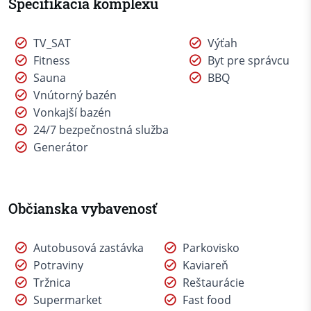
Špecifikácia komplexu
TV_SAT
Výťah
Fitness
Byt pre správcu
Sauna
BBQ
Vnútorný bazén
Vonkajší bazén
24/7 bezpečnostná služba
Generátor
Občianska vybavenosť
Autobusová zastávka
Parkovisko
Potraviny
Kaviareň
Tržnica
Reštaurácie
Supermarket
Fast food