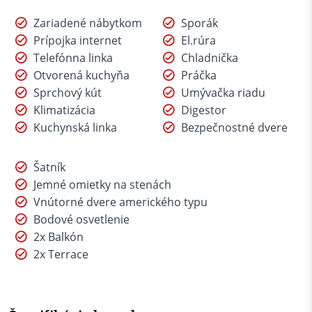
Zariadené nábytkom
Sporák
Prípojka internet
El.rúra
Telefónna linka
Chladnička
Otvorená kuchyňa
Práčka
Sprchový kút
Umývačka riadu
Klimatizácia
Digestor
Kuchynská linka
Bezpečnostné dvere
Šatník
Jemné omietky na stenách
Vnútorné dvere amerického typu
Bodové osvetlenie
2x Balkón
2x Terrace