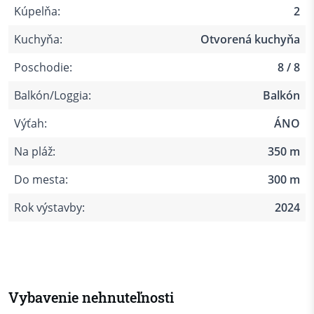
Kúpelňa:
2
Kuchyňa:
Otvorená kuchyňa
Poschodie:
8 / 8
Balkón/Loggia:
Balkón
Výťah:
ÁNO
Na pláž:
350 m
Do mesta:
300 m
Rok výstavby:
2024
Vybavenie nehnuteľnosti