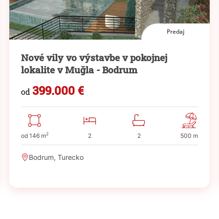
Predaj
Nové vily vo výstavbe v pokojnej
lokalite v Muğla - Bodrum
399.000 €
od
2
od 146 m
2
2
500 m
Bodrum, Turecko