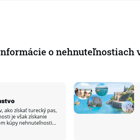
 informácie o nehnuteľnostiach 
nstvo
, ako získať turecký pas,
sti je však získanie
om kúpy nehnuteľnosti
anke.