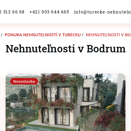
2 513 66 68
+421 903 644 665
info@turecke-nehnuteln
/
PONUKA NEHNUTEĽNOSTÍ V TURECKU
/
NEHNUTEĽNOSTI V B
Nehnuteľnosti v Bodrum
Novostavba