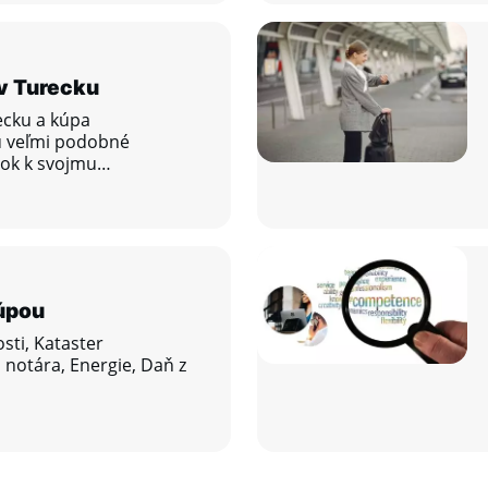
v Turecku
ecku a kúpa
ú veľmi podobné
rok k svojmu
 dnes!
úpou
ti, Kataster
 notára, Energie, Daň z