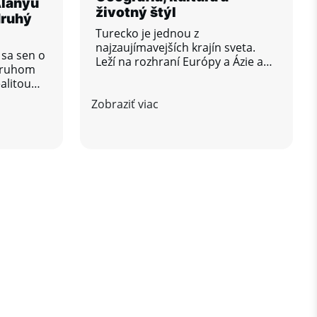
Alanyu
životný štýl
druhý
Turecko je jednou z
najzaujímavejších krajín sveta.
sa sen o
Leží na rozhraní Európy a Ázie a
druhom
ponúka mimoriadnu rozmanitosť
alitou
prírody, kultúr a životného štýlu.
Zobraziť viac
Od slnečných pláží
recka v
Stredozemného mora až po
stá pri
zelené hory pri Čiernom mori –
skavajú
každá časť krajiny má svoju
ovému
jedinečnú atmosféru.
biu
ernej