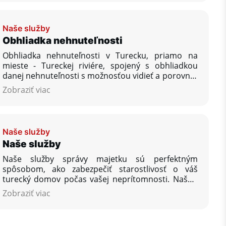
zahraničia vo forme pasívneho príjmu z prenájmu
nehnuteľností na pobreží Stredozemného mora.
Naše služby
Obhliadka nehnuteľnosti
Obhliadka nehnuteľnosti v Turecku, priamo na
mieste - Tureckej riviére, spojený s obhliadkou
danej nehnuteľnosti s možnosťou vidieť a porovnať
väčšie množstvo ponúkaných nehnuteľností,
Zobraziť viac
zodpovedanie Vašich ďalších otázok, ktoré Vás
zaujímajú, zabezpečenie rezervácie vašej vysnívanej
nehnuteľnosti.
Naše služby
Naše služby
Naše služby správy majetku sú perfektným
spôsobom, ako zabezpečiť starostlivosť o váš
turecký domov počas vašej neprítomnosti. Našou
zásadou je poskytnúť vám, nášmu zákazníkovi,
Zobraziť viac
toľko pomoci, koľko budete požadovať, aby bola
vaša nehnuteľnosť v Turecku po vašom návrate v
takom stave, v akom si ju želáte nájsť.