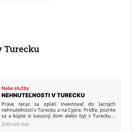
v Turecku
Naše služby
NEHNUTEĽNOSTI V TURECKU
Práve teraz sa oplatí investovať do lacných
nehnuteľností v Turecku a na Cypre. Príďte, pozrite
sa a kúpte si luxusný dom alebo byt v Turecku a
investujte svoj kapitál a peniaze do zahraničia.
Zobraziť viac
Dosiahnite vysokú návratnosť investícií do