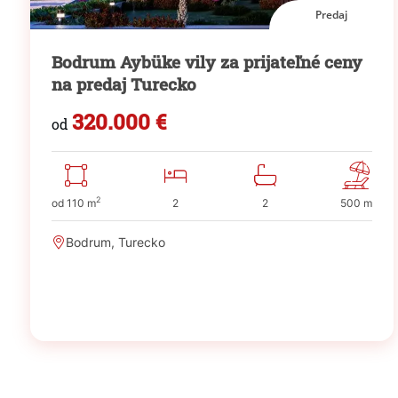
Predaj
Bodrum Aybüke vily za prijateľné ceny
na predaj Turecko
320.000 €
od
2
od 110 m
2
2
500 m
Bodrum, Turecko