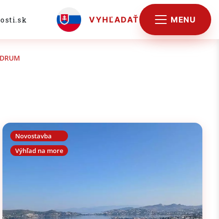
MENU
VYHĽADAŤ
osti.sk
ODRUM
Novostavba
Výhľad na more