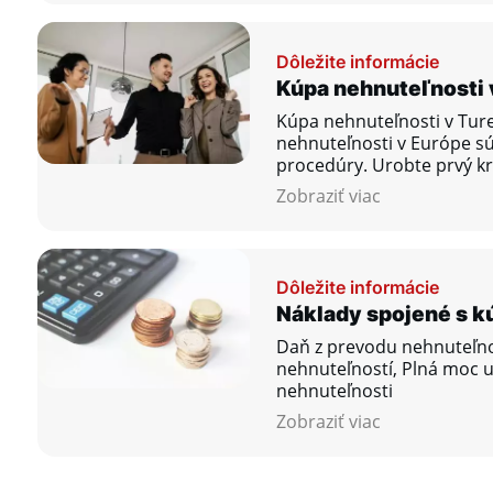
Dôležite informácie
Kúpa nehnuteľnosti 
Kúpa nehnuteľnosti v Tur
nehnuteľnosti v Európe s
procedúry. Urobte prvý k
vysnívanému bývaniu ešte
Zobraziť viac
Dôležite informácie
Náklady spojené s k
Daň z prevodu nehnuteľnos
nehnuteľností, Plná moc u
nehnuteľnosti
Zobraziť viac