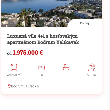
Predaj
Luxusná vila 4+1 s hosťovským
apartmánom Bodrum Yalıkavak
1.975.000 €
od
2
od 350 m
6
5
500 m
Bodrum, Turecko