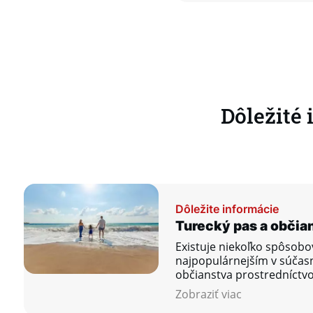
Dôležité
Dôležite informácie
Turecký pas a občia
Existuje niekoľko spôsobov
najpopulárnejším v súčasno
občianstva prostredníctv
alebo otvorením účtu v b
Zobraziť viac