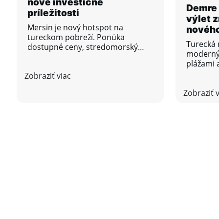
nové investičné
Demre 
príležitosti
výlet 
Mersin je nový hotspot na
nového
tureckom pobreží. Ponúka
Turecká 
dostupné ceny, stredomorský
moderným
životný štýl a vysoký investičný
plážami 
potenciál. Objavte nehnuteľnosti
existujú 
Zobraziť viac
v Mersine.
zachovali
Zobraziť 
pokoj a 
Demre a 
medzi de
návštevn
tvár Str
často me
znamená 