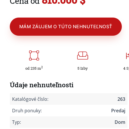
Cena od
MÁM ZÁUJEM O TÚTO NEHNUTEĽNOSŤ
2
od 235 m
5 Izby
4 
Údaje nehnuteľnosti
Katalógové číslo:
263
Druh ponuky:
Predaj
Typ:
Dom