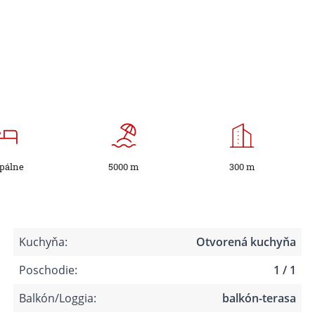
Spálne
5000 m
300 m
Kuchyňa:
Otvorená kuchyňa
Poschodie:
1 / 1
Balkón/Loggia:
balkón-terasa