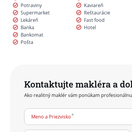
Potraviny
Kaviareň
Supermarket
Reštaurácie
Lekáreň
Fast food
Banka
Hotel
Bankomat
Pošta
Kontaktujte makléra a do
Ako realitný maklér vám ponúkam profesionálnu
Meno a Priezvisko