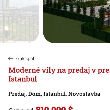
krok späť
Moderné vily na predaj v pres
Istanbul
Predaj, Dom, Istanbul, Novostavba
810.000 $