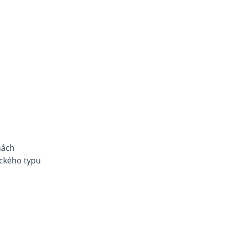
nách
ckého typu