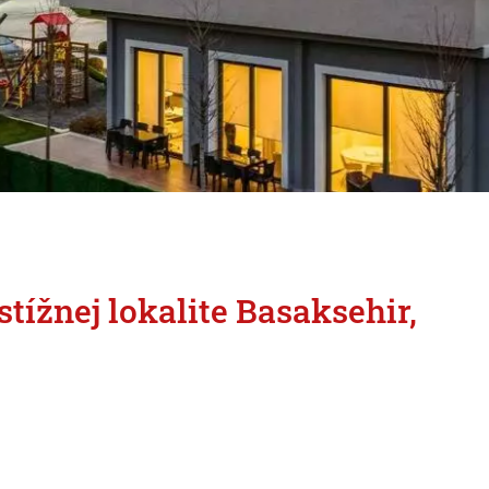
tížnej lokalite Basaksehir,