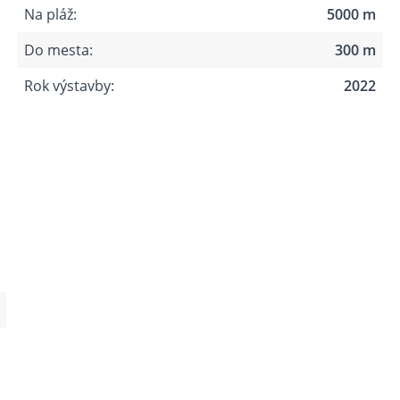
Na pláž:
5000 m
Do mesta:
300 m
Rok výstavby:
2022