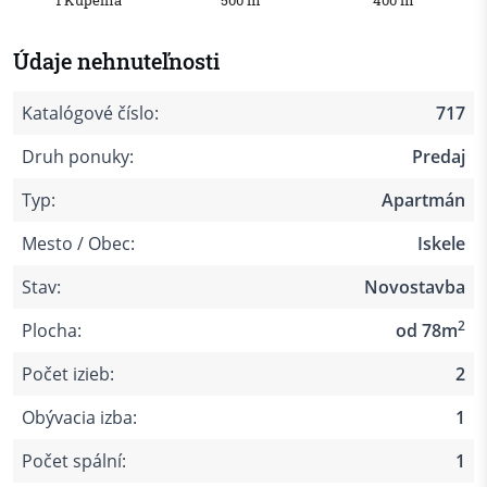
1 Kúpelňa
500 m
400 m
Údaje nehnuteľnosti
Katalógové číslo:
717
Druh ponuky:
Predaj
Typ:
Apartmán
Mesto / Obec:
Iskele
Stav:
Novostavba
2
Plocha:
od 78m
Počet izieb:
2
Obývacia izba:
1
Počet spální:
1