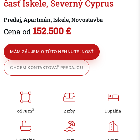
časť Iskele, Severný Cyprus
Predaj, Apartmán, Iskele, Novostavba
152.500 £
Cena od
MÁM ZÁUJEM O TÚTO NEHNUTEĽNOSŤ
CHCEM KONTAKTOVAŤ PREDAJCU
2
od 78 m
2 Izby
1 Spálňa