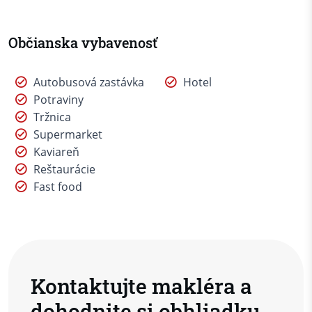
Občianska vybavenosť
Autobusová zastávka
Hotel
Potraviny
Tržnica
Supermarket
Kaviareň
Reštaurácie
Fast food
Kontaktujte makléra a
dohodnite si obhliadku