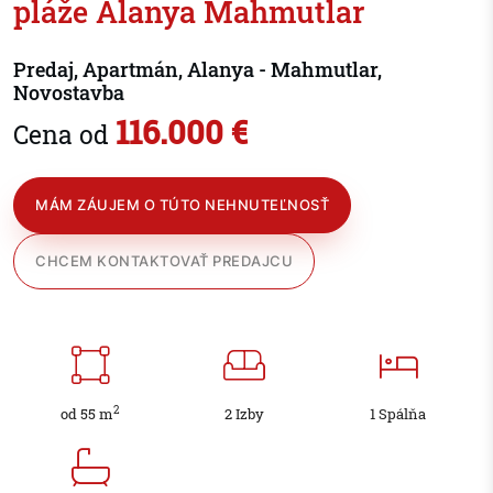
pláže Alanya Mahmutlar
Predaj, Apartmán, Alanya - Mahmutlar,
Novostavba
116.000 €
Cena od
MÁM ZÁUJEM O TÚTO NEHNUTEĽNOSŤ
CHCEM KONTAKTOVAŤ PREDAJCU
2
od 55 m
2 Izby
1 Spálňa