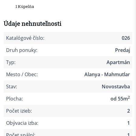
1 Kúpelňa
Údaje nehnuteľnosti
Katalógové číslo:
026
Druh ponuky:
Predaj
Typ:
Apartmán
Mesto / Obec:
Alanya - Mahmutlar
Stav:
Novostavba
2
Plocha:
od 55m
Počet izieb:
2
Obývacia izba:
1
Počet spální:
1