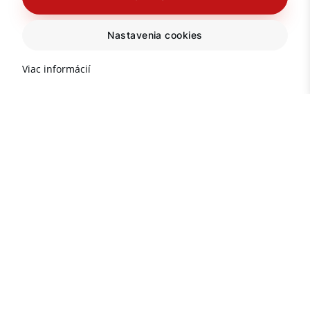
Nastavenia cookies
Viac informácií
Dôležité informácie o
nehnuteľnostiach v Turecku
Populárne destinácie