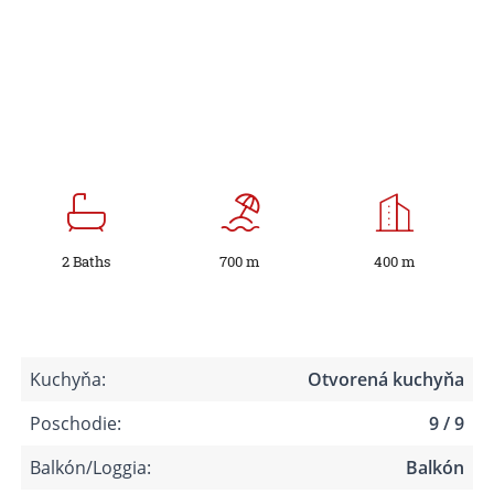
2 Baths
700 m
400 m
Kuchyňa:
Otvorená kuchyňa
Poschodie:
9 / 9
Balkón/Loggia:
Balkón