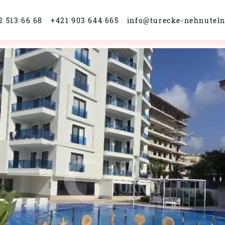
2 513 66 68
+421 903 644 665
info@turecke-nehnuteln