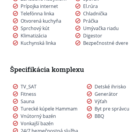
Prípojka internet
El.rúra
Telefónna linka
Chladnička
Otvorená kuchyňa
Práčka
Sprchový kút
Umývačka riadu
Klimatizácia
Digestor
Kuchynská linka
Bezpečnostné dvere
Špecifikácia komplexu
TV_SAT
Detské ihrisko
Fitness
Generátor
Sauna
Výťah
Turecké kúpele Hammam
Byt pre správcu
Vnútorný bazén
BBQ
Vonkajší bazén
24/7 bezpečnostná služba