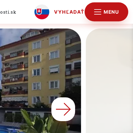
MENU
VYHĽADAŤ
osti.sk