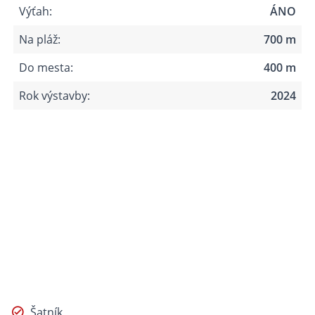
Výťah:
ÁNO
Na pláž:
700 m
Do mesta:
400 m
Rok výstavby:
2024
Šatník