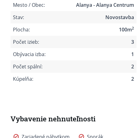
Mesto / Obec:
Alanya - Alanya Centrum
Stav:
Novostavba
2
Plocha:
100m
Počet izieb:
3
Obývacia izba:
1
Počet spální:
2
Kúpelňa:
2
Vybavenie nehnuteľnosti
Zariadené nábytkom
Sporák