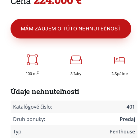
Cena
MÁM ZÁUJEM O TÚTO NEHNUTEĽNOSŤ
2
100 m
3 Izby
2 Spálne
Údaje nehnuteľnosti
Katalógové číslo:
401
Druh ponuky:
Predaj
Typ:
Penthouse