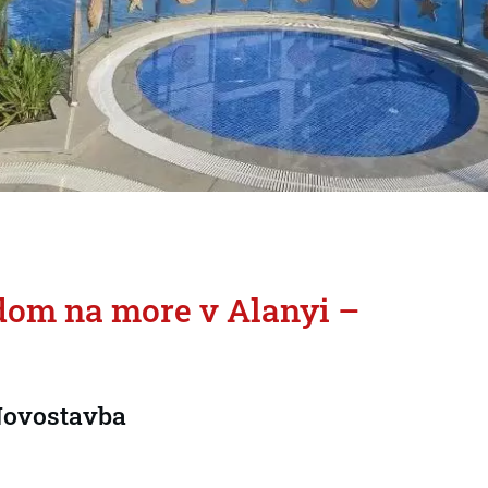
dom na more v Alanyi –
Novostavba