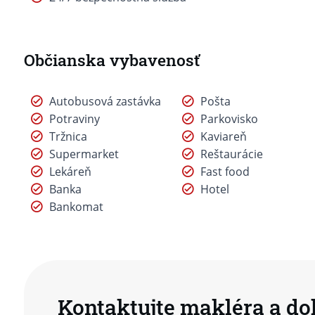
Občianska vybavenosť
Autobusová zastávka
Pošta
Potraviny
Parkovisko
Tržnica
Kaviareň
Supermarket
Reštaurácie
Lekáreň
Fast food
Banka
Hotel
Bankomat
Kontaktujte makléra a do