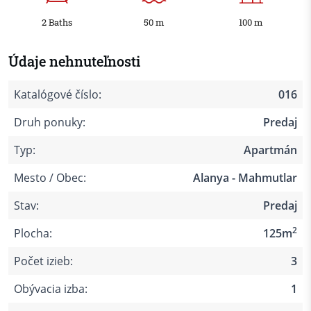
2 Baths
50 m
100 m
Údaje nehnuteľnosti
Katalógové číslo:
016
Druh ponuky:
Predaj
Typ:
Apartmán
Mesto / Obec:
Alanya - Mahmutlar
Stav:
Predaj
2
Plocha:
125m
Počet izieb:
3
Obývacia izba:
1