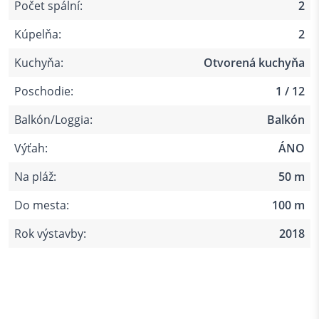
Počet spální:
2
Kúpelňa:
2
Kuchyňa:
Otvorená kuchyňa
Poschodie:
1 / 12
Balkón/Loggia:
Balkón
Výťah:
ÁNO
Na pláž:
50 m
Do mesta:
100 m
Rok výstavby:
2018