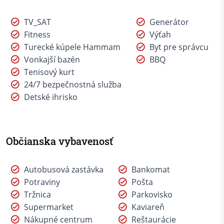
TV_SAT
Generátor
Fitness
Výťah
Turecké kúpele Hammam
Byt pre správcu
Vonkajší bazén
BBQ
Tenisový kurt
24/7 bezpečnostná služba
Detské ihrisko
Občianska vybavenosť
Autobusová zastávka
Bankomat
Potraviny
Pošta
Tržnica
Parkovisko
Supermarket
Kaviareň
Nákupné centrum
Reštaurácie