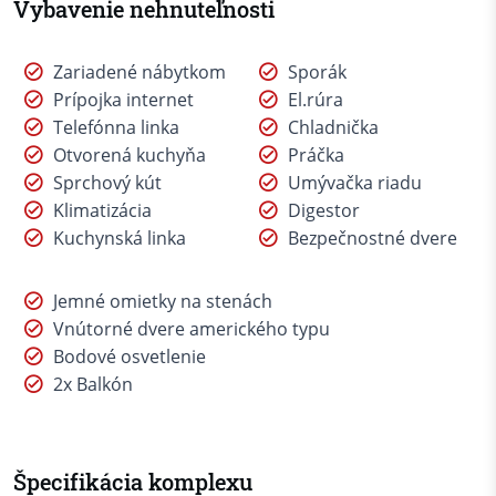
Vybavenie nehnuteľnosti
Zariadené nábytkom
Sporák
Prípojka internet
El.rúra
Telefónna linka
Chladnička
Otvorená kuchyňa
Práčka
Sprchový kút
Umývačka riadu
Klimatizácia
Digestor
Kuchynská linka
Bezpečnostné dvere
Jemné omietky na stenách
Vnútorné dvere amerického typu
Bodové osvetlenie
2x Balkón
Špecifikácia komplexu